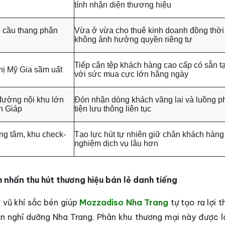
tính nhận diện thương hiệu
g cầu thang phân
Vừa ở vừa cho thuê kinh doanh đồng thờ
không ảnh hưởng quyền riêng tư
Tiếp cận tệp khách hàng cao cấp có sẵn tạ
thị Mỹ Gia sầm uất
với sức mua cực lớn hằng ngày
 đường nội khu lớn
Đón nhận dòng khách vãng lai và luồng 
n Giáp
tiện lưu thông liên tục
ng tâm, khu check-
Tạo lực hút tự nhiên giữ chân khách hàng 
nghiệm dịch vụ lâu hơn
 nhấn thu hút thương hiệu bán lẻ danh tiếng
à vũ khí sắc bén giúp
Mozzadiso Nha Trang
tự tạo ra lợi 
sản nghỉ dưỡng Nha Trang. Phân khu thương mại này được 