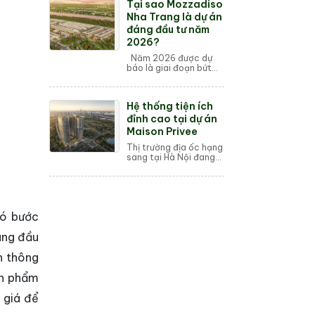
Tại sao Mozzadiso
Quinter Central Nha
Trang, 86/4 Trần Phú...
Nha Trang là dự án
đáng đầu tư năm
2026?
Năm 2026 được dự
báo là giai đoạn bứt
phá mạnh mẽ của thị
trường bất động sản
Nha Trang khi các dự
Hệ thống tiện ích
án hạ tầng trọng điểm
đi vào vận hành. ...
đỉnh cao tại dự án
Maison Privee
Thị trường địa ốc hạng
sang tại Hà Nội đang
thiết lập những giá trị
khác biệt khi định
nghĩa về không gian
sống thượng lưu không
còn gói gọn...
có bước
àng đầu
n thông
ản phẩm
 giá để