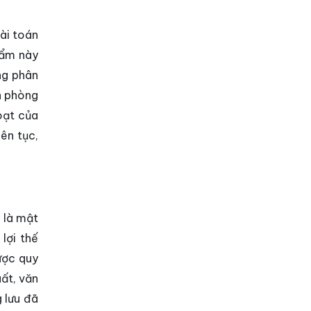
ài toán
hẩm này
ng phân
n phòng
oạt của
ên tục,
 là mật
lợi thế
ược quy
uất, văn
g lưu đã