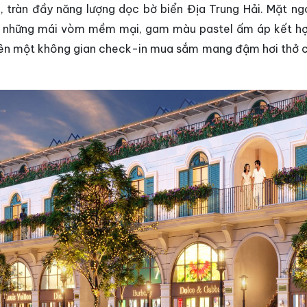
 tràn đầy năng lượng dọc bờ biển Địa Trung Hải. Mặt ng
ới những mái vòm mềm mại, gam màu pastel ấm áp kết h
nên một không gian check-in mua sắm mang đậm hơi thở 