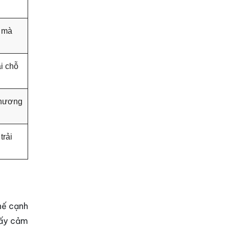
i mà
i chỗ
phương
trải
thế cạnh
lấy cảm