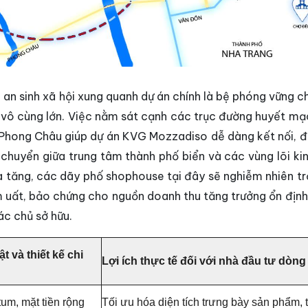
 an sinh xã hội xung quanh dự án chính là bệ phóng vững c
 vô cùng lớn. Việc nằm sát cạnh các trục đường huyết mạ
 Phong Châu giúp dự án KVG Mozzadiso dễ dàng kết nối, đ
 chuyển giữa trung tâm thành phố biển và các vùng lõi kin
ia tăng, các dãy phố shophouse tại đây sẽ nghiễm nhiên tr
 uất, bảo chứng cho nguồn doanh thu tăng trưởng ổn định
c chủ sở hữu.
t và thiết kế chi
Lợi ích thực tế đối với nhà đầu tư dòng 
tum, mặt tiền rộng
Tối ưu hóa diện tích trưng bày sản phẩm, 