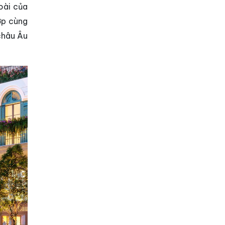
oài của
ợp cùng
châu Âu