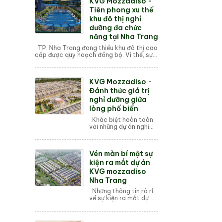
KVG Mozzadiso -
nằm trên trục xương
sống Võ...
Tiên phong xu thế
khu đô thị nghỉ
dưỡng đa chức
năng tại Nha Trang
TP. Nha Trang đang thiếu khu đô thị cao
cấp được quy hoạch đồng bộ. Vì thế, sự
ra đời của mỗi dự án khu đô thị đều trở
thành mối quan tâm ...
KVG Mozzadiso -
Đánh thức giá trị
nghỉ dưỡng giữa
lòng phố biển
Khác biệt hoàn toàn
với những dự án nghỉ
dưỡng cao tầng san
sát tại mặt biển Trần
Phú, KVG Mozzadiso
Vén màn bí mật sự
mang đến một làn gió
mới cho thị trư...
kiện ra mắt dự án
KVG mozzadiso
Nha Trang
Những thông tin rò rỉ
về sự kiện ra mắt dự án
KVG Mozzadiso được
tổ chức vào ngày
27/08/2025 tại