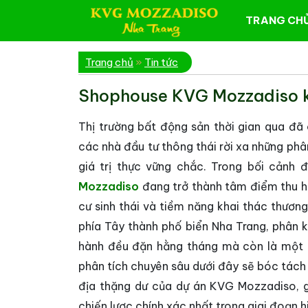
TRANG CH
Trang chủ
»
Tin tức
Shophouse KVG Mozzadiso kh
Thị trường bất động sản thời gian qua đã
các nhà đầu tư thông thái rời xa những phâ
giá trị thực vững chắc. Trong bối cảnh
Mozzadiso
đang trở thành tâm điểm thu h
cư sinh thái và tiềm năng khai thác thương 
phía Tây thành phố biển Nha Trang, phân 
hành đều đặn hằng tháng mà còn là một p
phân tích chuyên sâu dưới đây sẽ bóc tách 
địa thặng dư của dự án KVG Mozzadiso, g
chiến lược chính xác nhất trong giai đoạn hi