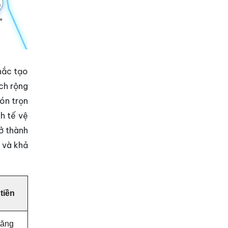
hắc tạo
ch rộng
ón trọn
h tế vệ
ở thành
 và khả
tiền
tăng