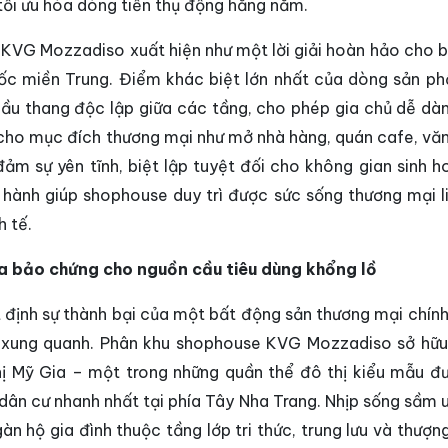
tối ưu hóa dòng tiền thụ động hằng năm.
KVG Mozzadiso xuất hiện như một lời giải hoàn hảo cho b
a ốc miền Trung. Điểm khác biệt lớn nhất của dòng sản p
à cầu thang độc lập giữa các tầng, cho phép gia chủ dễ dà
 cho mục đích thương mại như mở nhà hàng, quán cafe, vă
đảm sự yên tĩnh, biệt lập tuyệt đối cho không gian sinh h
n hành giúp shophouse duy trì được sức sống thương mại li
h tế.
Gia bảo chứng cho nguồn cầu tiêu dùng khổng lồ
 định sự thành bại của một bất động sản thương mại chính
 xung quanh. Phân khu shophouse KVG Mozzadiso sở hữu 
hị Mỹ Gia – một trong những quần thể đô thị kiểu mẫu đ
 dân cư nhanh nhất tại phía Tây Nha Trang. Nhịp sống sầm 
àn hộ gia đình thuộc tầng lớp tri thức, trung lưu và thượn