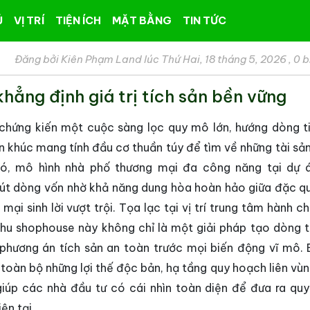
Ủ
VỊ TRÍ
TIỆN ÍCH
MẶT BẰNG
TIN TỨC
Đăng bởi Kiên Phạm Land lúc Thứ Hai, 18 tháng 5, 2026
,
0 b
ẳng định giá trị tích sản bền vững
 chứng kiến một cuộc sàng lọc quy mô lớn, hướng dòng t
n khúc mang tính đầu cơ thuần túy để tìm về những tài sản
 đó, mô hình nhà phố thương mại đa công năng tại dự
út dòng vốn nhờ khả năng dung hòa hoàn hảo giữa đặc q
mại sinh lời vượt trội. Tọa lạc tại vị trí trung tâm hành c
khu shophouse này không chỉ là một giải pháp tạo dòng t
hương án tích sản an toàn trước mọi biến động vĩ mô. B
toàn bộ những lợi thế độc bản, hạ tầng quy hoạch liên vùn
iúp các nhà đầu tư có cái nhìn toàn diện để đưa ra quy
ện tại.