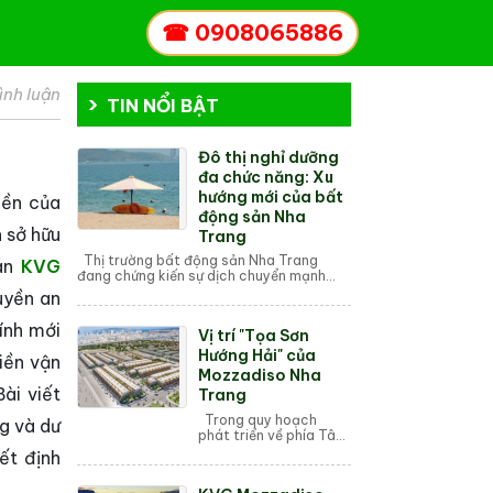
☎
0908065886
ình luận
TIN NỔI BẬT
Đô thị nghỉ dưỡng
đa chức năng: Xu
hướng mới của bất
iền của
động sản Nha
 sở hữu
Trang
Thị trường bất động sản Nha Trang
 án
KVG
đang chứng kiến sự dịch chuyển mạnh
mẽ. Những khu đô thị đơn thuần, dự án
uyền an
nghỉ dưỡng truyền thống dần nh...
hính mới
Vị trí "Tọa Sơn
Hướng Hải" của
iền vận
Mozzadiso Nha
ài viết
Trang
Trong quy hoạch
g và dư
phát triển về phía Tây
của TP. Nha Trang,
ết định
KVG Mozzadiso được
ví như "viên kim cương"