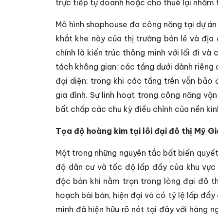
trực tiếp tự doanh hoặc cho thuê lại nhằm 
Mô hình shophouse đa công năng tại dự án 
khắt khe này của thị trường bán lẻ và đị
chính là kiến trúc thông minh với lối đi v
tách không gian: các tầng dưới dành riêng
đại diện; trong khi các tầng trên vẫn bảo 
gia đình. Sự linh hoạt trong công năng vậ
bất chấp các chu kỳ điều chỉnh của nền kin
Tọa độ hoàng kim tại lõi đại đô thị Mỹ 
Một trong những nguyên tắc bất biến quyết
độ dân cư và tốc độ lấp đầy của khu vực
độc bản khi nằm trọn trong lòng đại đô t
hoạch bài bản, hiện đại và có tỷ lệ lấp đầy
minh đã hiện hữu rõ nét tại đây với hàng ng