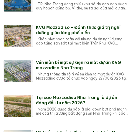
TP. Nha Trang đang thiếu khu đô thị cao cấp được
quy hoạch đồng bộ. Vì thế, sự ra đời của mỗi dự án
khu đô thị đều trở thành mối quan tâm ...
KVG Mozzadiso - Đánh thức giá trị nghỉ
dưỡng giữa lòng phố biển
Khác biệt hoàn toàn với những dự án nghỉ dưỡng
cao tầng san sát tại mặt biển Trần Phú, KVG
Mozzadiso mang đến một làn gió mới cho thị trư...
Vén màn bí mật sự kiện ra mắt dự án KVG
mozzadiso Nha Trang
Những thông tin rò rỉ về sự kiện ra mắt dự án KVG
Mozzadiso được tổ chức vào ngày 27/08/2025 tại
Quinter Central Nha Trang, 86/4 Trần Phú...
Tại sao Mozzadiso Nha Trang là dự án
đáng đầu tư năm 2026?
Năm 2026 được dự báo là giai đoạn bứt phá mạnh
mẽ của thị trường bất động sản Nha Trang khi các
dự án hạ tầng trọng điểm đi vào vận hành. ...