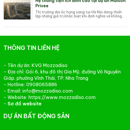
Hệ thống tiện ích đỉnh cao tại dự án Maison
Privee
Thị trường địa ốc hạng sang tại Hà Nội đang thiết
lập những giá trị khác biệt khi định nghĩa về không
gian sống thượng lưu không còn gói gọn...
THÔNG TIN LIÊN HỆ
- Tên dự án: KVG Mozzadiso
- Địa chỉ: Gói 6, khu đô thị Gia Mỹ, đường Võ Nguyên
Giáp, phường Vĩnh Thái, TP. Nha Trang
- Hotline: 0908065886
- Email: info@mozzadiso.com
- Website: https://www.mozzadiso.com
-
Sơ đồ website
DỰ ÁN BẤT ĐỘNG SẢN