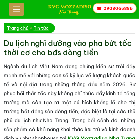
☎
0908065886
Trang chủ
»
Tin tức
Du lịch nghỉ dưỡng vào pha bứt tốc
thời cơ cho bđs dòng tiền
Ngành du lịch Việt Nam đang chứng kiến sự trỗi dậy
mạnh mẽ với những con số kỷ lục về lượng khách quốc
tế và nội địa trong những tháng đầu năm 2026. Sự
phục hồi thần tốc này không chỉ thúc đẩy kinh tế tăng
trưởng mà còn tạo ra một cú hích khổng lồ cho thị
trường bất động sản dòng tiền, đặc biệt là tại các thủ
phủ du lịch như Nha Trang. Trong bối cảnh đó, những
sản phẩm có khả năng khai thác lưu trú và kinh doanh
dịch vụ như shophouse tại
KVG Mozzadiso Nha Trang