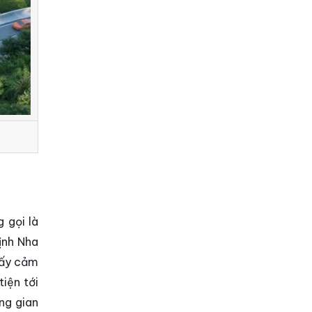
g gọi là
ịnh Nha
lấy cảm
tiện tới
ng gian