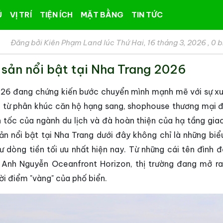
Ủ
VỊ TRÍ
TIỆN ÍCH
MẶT BẰNG
TIN TỨC
Đăng bởi Kiên Phạm Land lúc Thứ Hai, 16 tháng 3, 2026
,
0 b
 sản nổi bật tại Nha Trang 2026
026 đang chứng kiến bước chuyển mình mạnh mẽ với sự xu
ài từ phân khúc căn hộ hạng sang, shophouse thương mại 
ần tốc của ngành du lịch và đà hoàn thiện của hạ tầng gia
n nổi bật tại Nha Trang dưới đây không chỉ là những biể
ư dòng tiền tối ưu nhất hiện nay. Từ những cái tên đình 
Anh Nguyễn Oceanfront Horizon, thị trường đang mở ra
ời điểm "vàng" của phố biển.