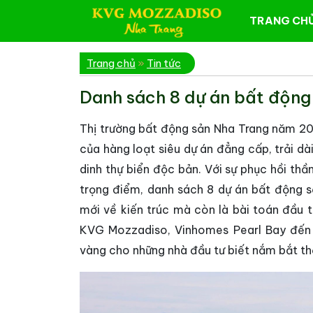
TRANG CH
Trang chủ
»
Tin tức
Danh sách 8 dự án bất động
Thị trường bất động sản Nha Trang năm 2
của hàng loạt siêu dự án đẳng cấp, trải d
dinh thự biển độc bản. Với sự phục hồi th
trọng điểm, danh sách 8 dự án bất động sả
mới về kiến trúc mà còn là bài toán đầu t
KVG Mozzadiso, Vinhomes Pearl Bay đến 
vàng cho những nhà đầu tư biết nắm bắt th