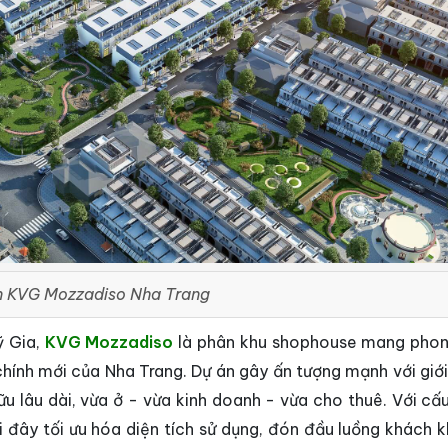
n KVG Mozzadiso Nha Trang
ỹ Gia,
KVG Mozzadiso
là phân khu shophouse mang pho
chính mới của Nha Trang. Dự án gây ấn tượng mạnh với giới
ữu lâu dài, vừa ở - vừa kinh doanh - vừa cho thuê. Với cấ
i đây tối ưu hóa diện tích sử dụng, đón đầu luồng khách k