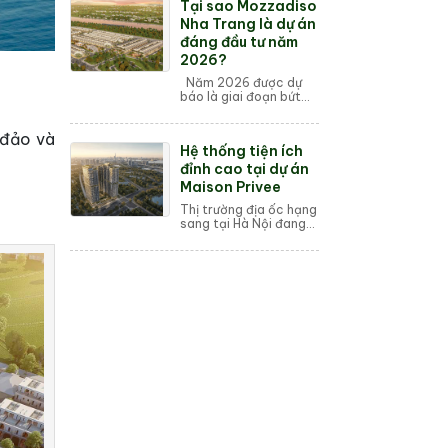
Tại sao Mozzadiso
Quinter Central Nha
Trang, 86/4 Trần Phú...
Nha Trang là dự án
đáng đầu tư năm
2026?
Năm 2026 được dự
báo là giai đoạn bứt
phá mạnh mẽ của thị
trường bất động sản
 đảo và
Nha Trang khi các dự
Hệ thống tiện ích
án hạ tầng trọng điểm
đi vào vận hành. ...
đỉnh cao tại dự án
Maison Privee
Thị trường địa ốc hạng
sang tại Hà Nội đang
thiết lập những giá trị
khác biệt khi định
nghĩa về không gian
sống thượng lưu không
còn gói gọn...