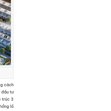
ng cách
 đầu tư
u trúc 3
hổng lồ