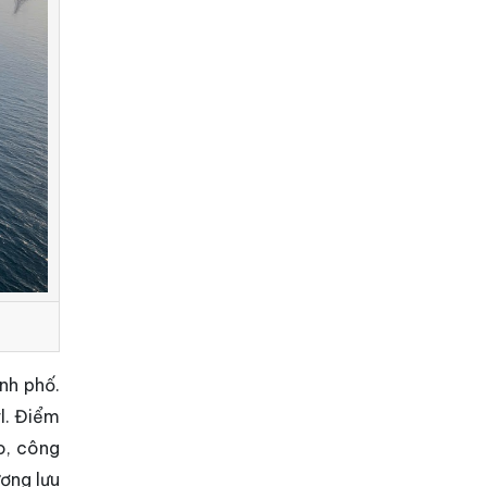
nh phố.
l. Điểm
ao, công
ợng lưu