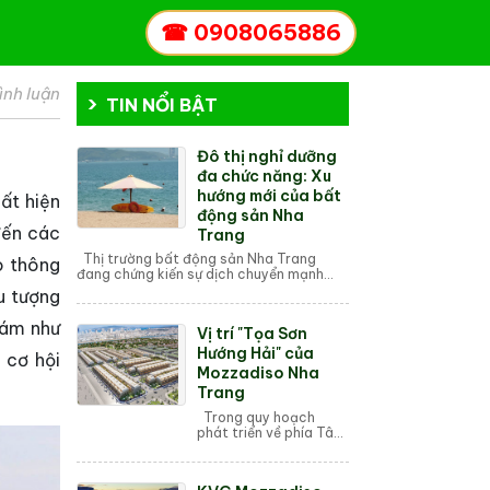
☎
0908065886
ình luận
TIN NỔI BẬT
Đô thị nghỉ dưỡng
đa chức năng: Xu
hướng mới của bất
ất hiện
động sản Nha
đến các
Trang
Thị trường bất động sản Nha Trang
o thông
đang chứng kiến sự dịch chuyển mạnh
mẽ. Những khu đô thị đơn thuần, dự án
u tượng
nghỉ dưỡng truyền thống dần nh...
đám như
Vị trí "Tọa Sơn
Hướng Hải" của
 cơ hội
Mozzadiso Nha
Trang
Trong quy hoạch
phát triển về phía Tây
của TP. Nha Trang,
KVG Mozzadiso được
ví như "viên kim cương"