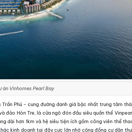
ự án Vinhomes Pearl Bay
g Trần Phú - cung đường danh giá bậc nhất trung tâm thà
 và đảo Hòn Tre, là cửa ngõ đón đầu siêu quần thể Vinpear
rắng dài hơn 1km và hệ siêu tiện ích gồm công viên thể th
thác kinh doanh tại đây cực lớn nhờ cộng đồng cư dân thư