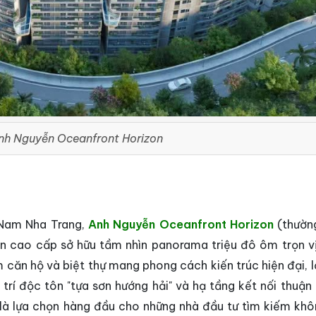
nh Nguyễn Oceanfront Horizon
 Nam Nha Trang,
Anh Nguyễn Oceanfront Horizon
(thườn
ển cao cấp sở hữu tầm nhìn panorama triệu đô ôm trọn v
m căn hộ và biệt thự mang phong cách kiến trúc hiện đại, 
trí độc tôn "tựa sơn hướng hải" và hạ tầng kết nối thuận 
 là lựa chọn hàng đầu cho những nhà đầu tư tìm kiếm khô