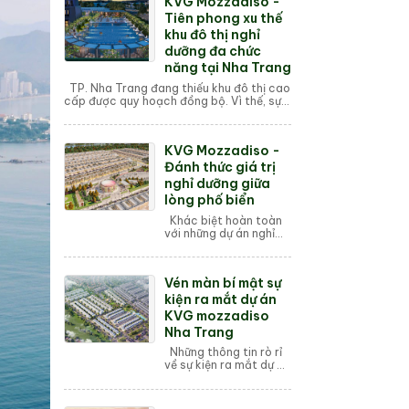
KVG Mozzadiso -
nằm trên trục xương
sống Võ...
Tiên phong xu thế
khu đô thị nghỉ
dưỡng đa chức
năng tại Nha Trang
TP. Nha Trang đang thiếu khu đô thị cao
cấp được quy hoạch đồng bộ. Vì thế, sự
ra đời của mỗi dự án khu đô thị đều trở
thành mối quan tâm ...
KVG Mozzadiso -
Đánh thức giá trị
nghỉ dưỡng giữa
lòng phố biển
Khác biệt hoàn toàn
với những dự án nghỉ
dưỡng cao tầng san
sát tại mặt biển Trần
Phú, KVG Mozzadiso
Vén màn bí mật sự
mang đến một làn gió
mới cho thị trư...
kiện ra mắt dự án
KVG mozzadiso
Nha Trang
Những thông tin rò rỉ
về sự kiện ra mắt dự án
KVG Mozzadiso được
tổ chức vào ngày
27/08/2025 tại