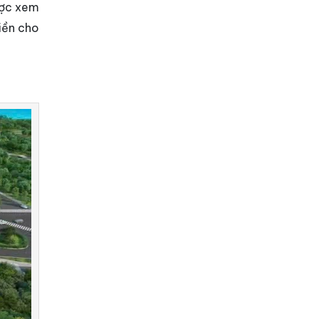
ược xem
tiền cho