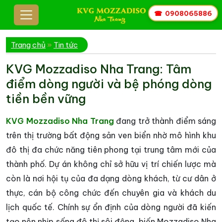
☎
0908065886
Trang chủ
»
Tin tức
KVG Mozzadiso Nha Trang: Tâm
điểm dòng người và bệ phóng dòng
tiền bền vững
KVG Mozzadiso Nha Trang
đang trở thành điểm sáng
trên thị trường bất động sản ven biển nhờ mô hình khu
đô thị đa chức năng tiên phong tại trung tâm mới của
thành phố. Dự án không chỉ sở hữu vị trí chiến lược mà
còn là nơi hội tụ của đa dạng dòng khách, từ cư dân ở
thực, cán bộ công chức đến chuyên gia và khách du
lịch quốc tế. Chính sự ổn định của dòng người đã kiến
tạo nên nhịp sống đô thị sôi động, biến Mozzadiso Nha