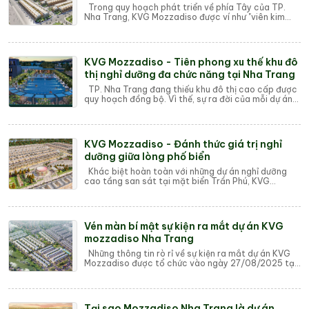
Trong quy hoạch phát triển về phía Tây của TP.
Nha Trang, KVG Mozzadiso được ví như "viên kim
cương" nằm trên trục xương sống Võ...
KVG Mozzadiso - Tiên phong xu thế khu đô
thị nghỉ dưỡng đa chức năng tại Nha Trang
TP. Nha Trang đang thiếu khu đô thị cao cấp được
quy hoạch đồng bộ. Vì thế, sự ra đời của mỗi dự án
khu đô thị đều trở thành mối quan tâm ...
KVG Mozzadiso - Đánh thức giá trị nghỉ
dưỡng giữa lòng phố biển
Khác biệt hoàn toàn với những dự án nghỉ dưỡng
cao tầng san sát tại mặt biển Trần Phú, KVG
Mozzadiso mang đến một làn gió mới cho thị trư...
Vén màn bí mật sự kiện ra mắt dự án KVG
mozzadiso Nha Trang
Những thông tin rò rỉ về sự kiện ra mắt dự án KVG
Mozzadiso được tổ chức vào ngày 27/08/2025 tại
Quinter Central Nha Trang, 86/4 Trần Phú...
Tại sao Mozzadiso Nha Trang là dự án