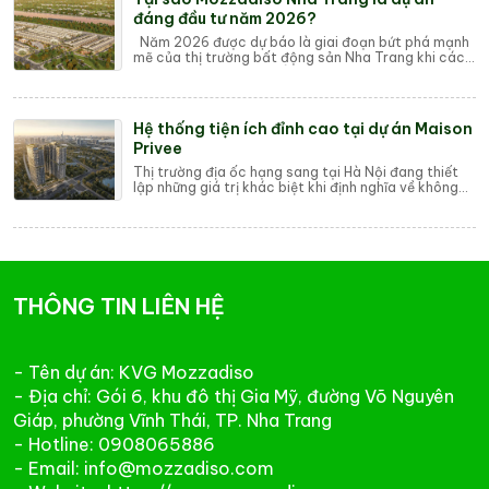
đáng đầu tư năm 2026?
Năm 2026 được dự báo là giai đoạn bứt phá mạnh
mẽ của thị trường bất động sản Nha Trang khi các
dự án hạ tầng trọng điểm đi vào vận hành. ...
Hệ thống tiện ích đỉnh cao tại dự án Maison
Privee
Thị trường địa ốc hạng sang tại Hà Nội đang thiết
lập những giá trị khác biệt khi định nghĩa về không
gian sống thượng lưu không còn gói gọn...
THÔNG TIN LIÊN HỆ
- Tên dự án: KVG Mozzadiso
- Địa chỉ: Gói 6, khu đô thị Gia Mỹ, đường Võ Nguyên
Giáp, phường Vĩnh Thái, TP. Nha Trang
- Hotline: 0908065886
- Email: info@mozzadiso.com